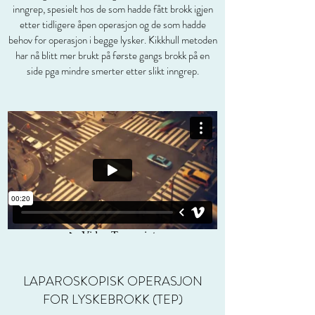
inngrep, spesielt hos de som hadde fått brokk igjen
etter tidligere åpen operasjon og de som hadde
behov for operasjon i begge lysker. Kikkhull metoden
har nå blitt mer brukt på første gangs brokk på en
side pga mindre smerter etter slikt inngrep.
LAPAROSKOPISK OPERASJON
FOR LYSKEBROKK (TEP)