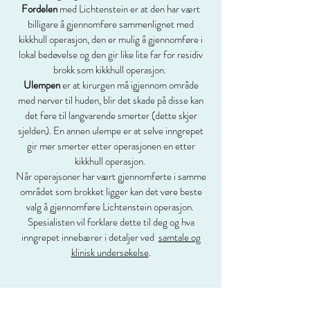
Fordelen
med Lichtenstein er at den har vært
billigare å gjennomføre sammenlignet med
kikkhull operasjon, den er mulig å gjennomføre i
lokal bedøvelse og den gir like lite far for residiv
brokk som kikkhull operasjon.
Ulempen
er at kirurgen må igjennom område
med nerver til huden, blir det skade på disse kan
det føre til langvarende smerter (dette skjer
sjelden). En annen ulempe er at selve inngrepet
gir mer smerter etter operasjonen en etter
kikkhull operasjon.
Når operajsoner har vært gjennomførte i samme
området som brokket ligger kan det vøre beste
valg å gjennomføre Lichtenstein operasjon.
Spesialisten vil forklare dette til deg og hva
inngrepet innebærer i detaljer ved
samtale og
klinisk undersøkelse
.