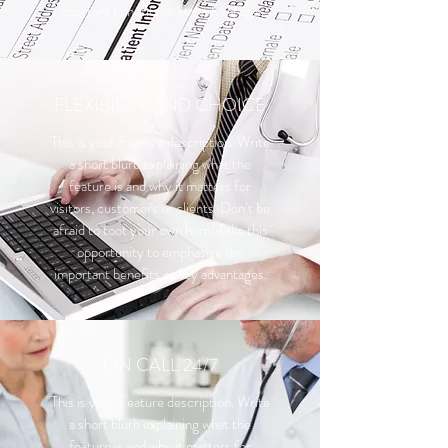
important benefits or key advantages.
FLEXIBILITY AND CHOICE
This is your Feature description. Write
a short blurb explaining what the
feature is and why it matters for
visitors, customers or clients. Don’t be
afraid to toot your own horn! Take this
opportunity to emphasize the
important benefits or key advantages.
ON CALL 24/7
This is your Feature description. Write
a short blurb explaining what the
feature is and why it matters for