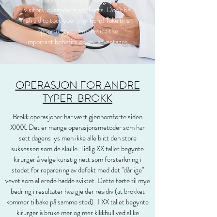
visitors, customers or clients. Don’t be
afraid to toot your own horn! Take this
opportunity to emphasize the
important benefits or key advantages.
OPERASJON FOR ANDRE
TYPER BROKK
Brokk operasjoner har vært gjennomførte siden
XXXX. Det er mange operasjonsmetoder som har
sett dagens lys men ikke alle blitt den store
suksessen som de skulle. Tidlig XX tallet begynte
kirurger å velge kunstig nett som forsterkning i
stedet for reparering av defekt med det "dårlige"
vevet som allerede hadde sviktet. Dette førte til mye
bedring i resultater hva gjelder residiv (at brokket
kommer tilbake på samme sted). I XX tallet begynte
kirurger å bruke mer og mer kikkhull ved slike