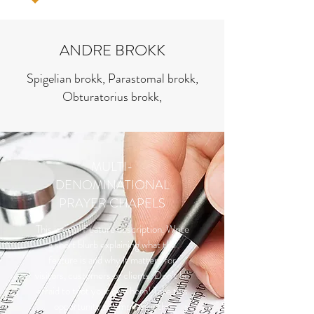
ANDRE BROKK
Spigelian brokk, Parastomal brokk,
Obturatorius brokk,
MULTI-
DENOMINATIONAL
PRAYER CHAPELS
This is your Feature description. Write
a short blurb explaining what the
feature is and why it matters for
visitors, customers or clients. Don’t be
afraid to toot your own horn! Take this
opportunity to emphasize the