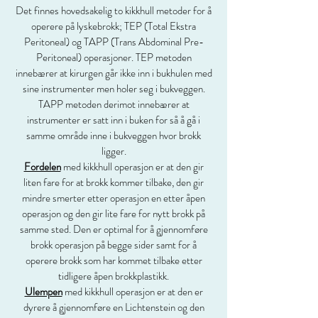
Det finnes hovedsakelig to kikkhull metoder for å
operere på lyskebrokk; TEP (Total Ekstra
Peritoneal) og TAPP (Trans Abdominal Pre-
Peritoneal) operasjoner. TEP metoden
innebærer at kirurgen går ikke inn i bukhulen med
sine instrumenter men holer seg i bukveggen.
TAPP metoden derimot innebærer at
instrumenter er satt inn i buken for så å gå i
samme område inne i bukveggen hvor brokk
ligger.
Fordelen
med kikkhull operasjon er at den gir
liten fare for at brokk kommer tilbake, den gir
mindre smerter etter operasjon en etter åpen
operasjon og den gir lite fare for nytt brokk på
samme sted. Den er optimal for å gjennomføre
brokk operasjon på begge sider samt for å
operere brokk som har kommet tilbake etter
tidligere åpen brokkplastikk.
Ulempen
med kikkhull operasjon er at den er
dyrere å gjennomføre en Lichtenstein og den