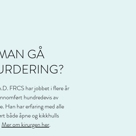
MAN GÅ
VURDERING?
.D. FRCS har jobbet i flere år
ennomført hundredevis av
re. Han har erfaring med alle
rt både åpne og kikkhulls
.
Mer om kirurgen her
.