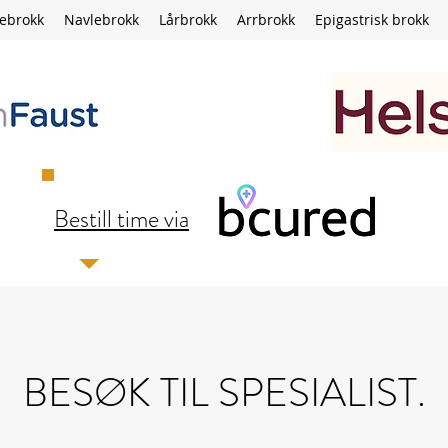
kebrokk
Navlebrokk
Lårbrokk
Arrbrokk
Epigastrisk brokk
Bestill time via
BESØK TIL SPESIALIST.