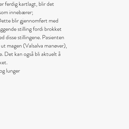
r ferdig kartlagt, blir det
 som innebærer;
Dette blir gjennomført med
ggende stilling fordi brokket
d disse stillingene. Pasienten
e ut magen (Valsalva manøver),
 Det kan også bli aktuelt å
ket.
 og lunger