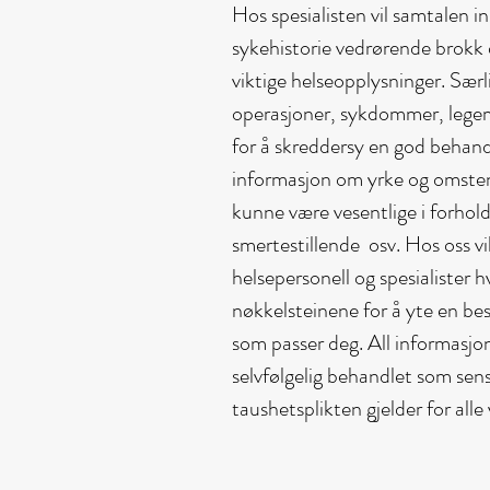
Hos spesialisten vil samtalen i
sykehistorie vedrørende brokk 
viktige helseopplysninger. Særl
operasjoner, sykdommer, legemi
for å skreddersy en god behandli
informasjon om yrke og omsten
kunne være vesentlige i forhold
smertestillende osv. Hos oss vi
helsepersonell og spesialister hv
nøkkelsteinene for å yte en be
som passer deg. All informasjon
selvfølgelig behandlet som sens
taushetsplikten gjelder for all