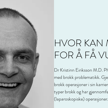
HVOR KAN 
FOR Å FÅ 
Dr Kristinn Eiriksson M.D. Ph
med brokk problematikk. Gj
brokk operasjoner i sin karrie
typer brokk og har gjennomfø
(laparoskopiske) operasjoner