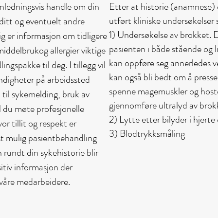
nnledningsvis handle om din
Etter at historie (anamnese) e
utført kliniske undersøkelser
ditt og eventuelt andre
1) Undersøkelse av brokket. 
ig er informasjon om tidligere
pasienten i både stående og li
ddelbrukog allergier viktige
kan oppføre seg annerledes ve
ngspakke til deg. I tillegg vil
kan også bli bedt om å press
digheter på arbeidssted
spenne magemuskler og hoste.
 til sykemelding, bruk av
gjennomføre ultralyd av brok
l du møte profesjonelle
2) Lytte etter bilyder i hjerte
or tillit og respekt er
3) Blodtrykksmåling
st mulig pasientbehandling
 rundt din sykehistorie blir
itiv informasjon der
e våre medarbeidere.