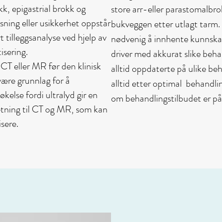
k, epigastrial brokk og
store arr-eller parastomalbr
sning eller usikkerhet oppstår
bukveggen etter utlagt tarm. I 
rt tilleggsanalyse ved hjelp av
nødvenig å innhente kunnskap
isering.
driver med akkurat slike behan
 CT eller MR før den klinisk
alltid oppdaterte på ulike beh
være grunnlag for å
alltid etter optimal behandli
else fordi ultralyd gir en
om behandlingstilbudet er på 
tning til CT og MR, som kan
sere.